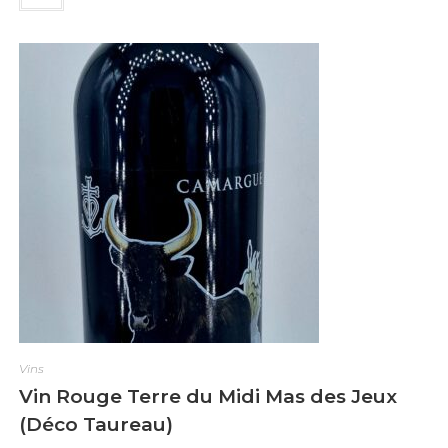
e
0
s
u
r
5
Vins
Vin Rouge Terre du Midi Mas des Jeux
(Déco Taureau)