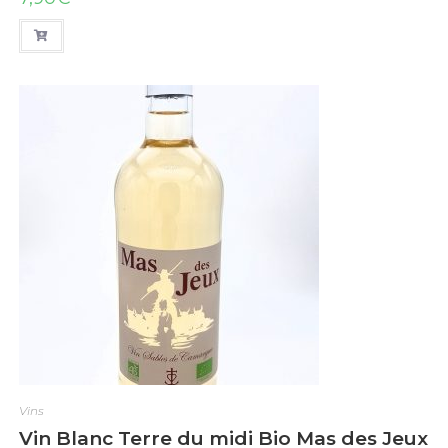
o
t
e
0
s
u
r
5
Vins
Vin Blanc Terre du midi Bio Mas des Jeux