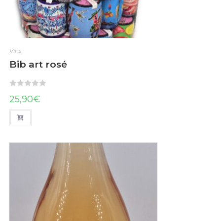
Vins
Bib art rosé
N
25,90
€
o
t
e
0
s
u
r
5