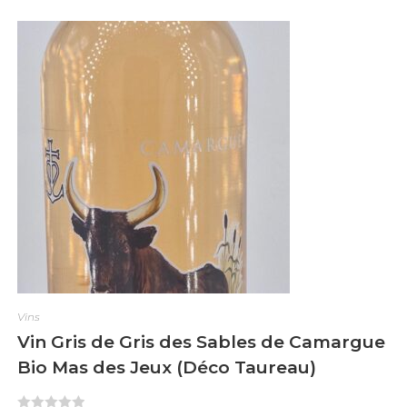
0
s
u
r
5
Vins
Vin Gris de Gris des Sables de Camargue
Bio Mas des Jeux (Déco Taureau)