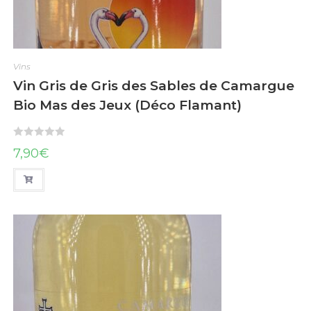
Vins
Vin Gris de Gris des Sables de Camargue
Bio Mas des Jeux (Déco Flamant)
N
7,90
€
o
t
e
0
s
u
r
5