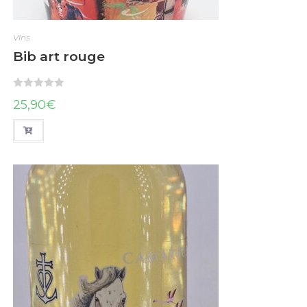
Vins
Bib art rouge
N
25,90
€
o
t
e
0
s
u
r
5