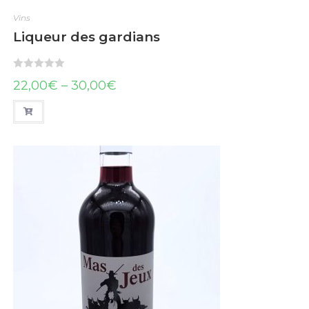
Vins
Liqueur des gardians
N
22,00
€
–
30,00
€
o
t
e
0
s
u
r
5