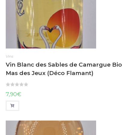
Vins
Vin Blanc des Sables de Camargue Bio
Mas des Jeux (Déco Flamant)
N
7,90
€
o
t
e
0
s
u