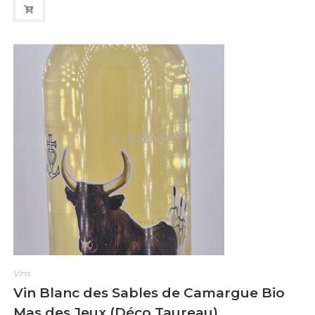
t
e
0
s
u
r
5
Vins
Vin Blanc des Sables de Camargue Bio
Mas des Jeux (Déco Taureau)