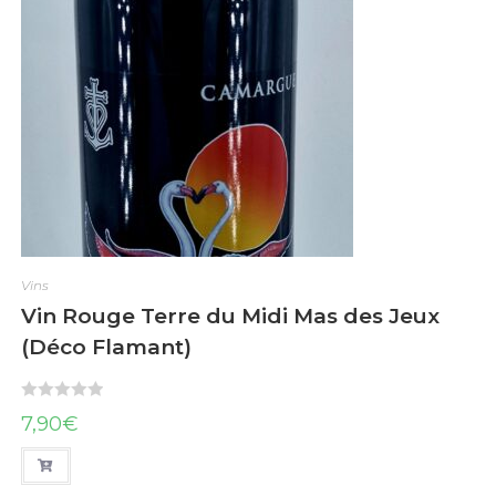
5
Vins
Vin Rouge Terre du Midi Mas des Jeux
(Déco Flamant)
N
7,90
€
o
t
e