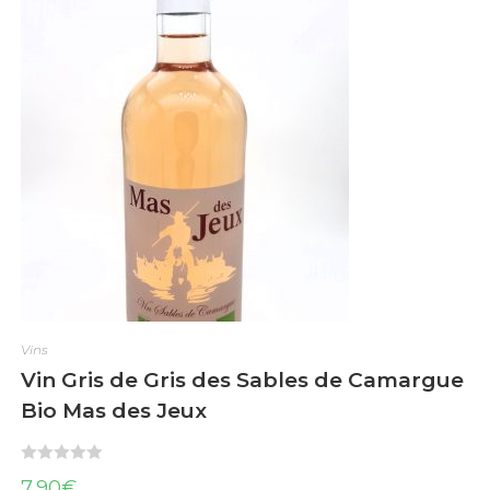
Vins
Vin Gris de Gris des Sables de Camargue
Bio Mas des Jeux
N
7,90
€