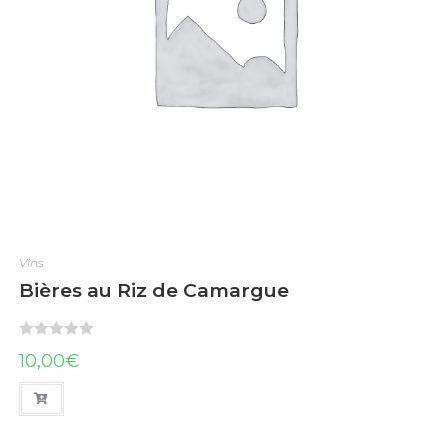
Vins
Bières au Riz de Camargue
N
10,00
€
o
t
e
0