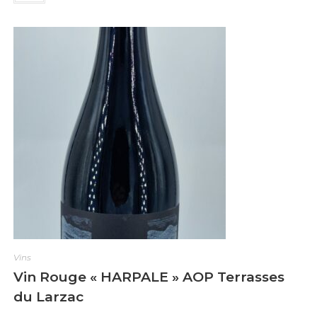
e
0
s
u
r
5
Vins
Vin Rouge « HARPALE » AOP Terrasses
du Larzac