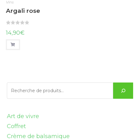
Vins
Argali rose
N
14,90
€
o
t
e
0
s
u
Recherche
r
5
Art de vivre
1
Coffret
6
Crème de balsamique
6