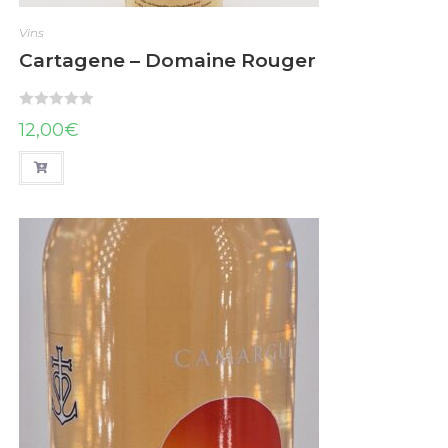
Vins
Cartagene – Domaine Rouger
N
12,00
€
o
t
e
0
s
u
r
5