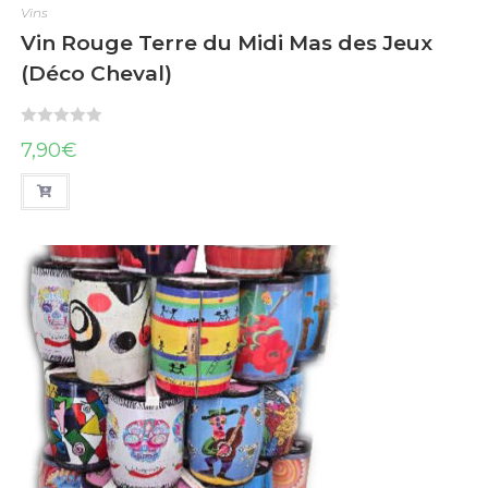
Vins
Vin Rouge Terre du Midi Mas des Jeux
(Déco Cheval)
N
7,90
€
o
t
e
0
s
u
r
5